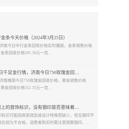
金条今天价格（2024年3月25日）
25日济南今日中行金条回收价格实时播报，金条销售价格
，金条回收价格505.38元一克...
2024年7月11日千足金行情，济南今日750玫瑰金回收多少钱
11日济南槐荫今日750玫瑰金回收价格，黄金销售价格
，黄金回收价格552.35元一克...
揭秘黄金手镯上的首饰标识，没有钢印是否意味着不是正品？
印标识可能因商家疏忽或设计特殊而缺少，但无钢印不
应视为不合格。消费者购买时需注意观察钢印、...