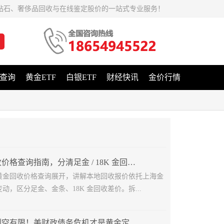
钻石、奢侈品回收与在线鉴定股价的一站式专业服务！
查询
黄金ETF
白银ETF
财经快讯
金价行情
济南黄金回收价格查询指南，分清足金 / 18K 金回收差价
黄金回收价格查询展开，讲解本地回收报价依托上海金
动，区分足金、金条、18K 金回收差价。拆...
鹰派美联储利空有限！美财政债务危机才是黄金定价核心