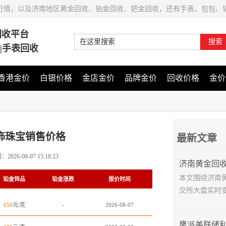
行情，以及济南地区黄金回收、铂金回收、钯金回收，还有手表、包包、
回收平台
搜索
石|手表回收
香港金价
白银价格
金店金价
品牌金价
回收价格
金价
饰珠宝销售价格
最新文章
间：
2026-08-07 15:18:23
本文围绕济南
铂金饰品
铂金涨跌
报价时间
交所大盘实时变
650
元/克
-
2026-08-07