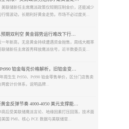
，美联储新任主席鹰派政策仅短期压制金价，还能减少
行情波动，长期利好黄金走势。市场不必过度关...
地缘叠加加息预期双利空 黄金弱势运行难改下行格局
近一年新高，无息黄金持续遭遇资金抛售，周线大概率
联储新任主席首秀释放鹰派信号，近半数委员支...
周生生 Pt950/Pt990 铂金每克价格解析，旧铂金变现避坑指南
6 年周生生 Pt950、Pt990 铂金零售单价，区分门店售卖
两套计价体系，说明品牌...
多重利空打断黄金反弹节奏 4000-4050 美元支撑能否守住？
冲高后受美联储鹰派言论、地缘因素打压回落，技术面
国 PMI、核心 PCE 数据与美联储官...