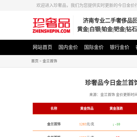
欢迎进入珍奢品，我们为您提供实时更新的今日金价
济南专业二手奢侈品
黄金|白银|铂金|钯金|钻
网站首页
国内金价
国际金价
银行金价
首页
>
金兰首饰
珍奢品今日金兰首
来源：金兰首饰
金价更新时
名称
黄金饰品
黄金涨跌
金兰首饰
1283
元/克
↓ -10