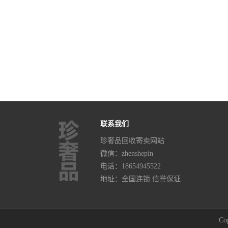
联系我们
珍奢品回收寄卖网站
微信：zhenshepin
电话：
18654945522
地址：全国连锁 信誉保证
Co