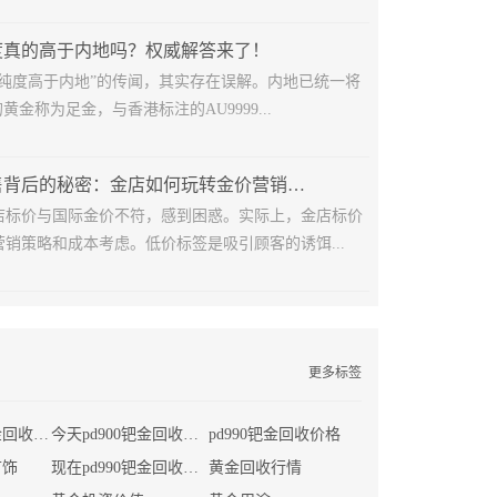
度真的高于内地吗？权威解答来了！
金纯度高于内地”的传闻，其实存在误解。内地已统一将
黄金称为足金，与香港标注的AU9999...
黄金低价销售背后的秘密：金店如何玩转金价营销策略？
店标价与国际金价不符，感到困惑。实际上，金店标价
销策略和成本考虑。低价标签是吸引顾客的诱饵...
更多标签
现在首饰店黄金回收价格
今天pd900钯金回收多少钱一克
pd990钯金回收价格
首饰
现在pd990钯金回收价格
黄金回收行情