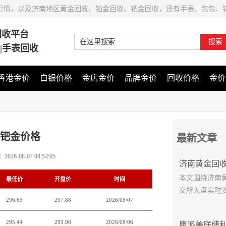
行情，以及济南地区黄金回收、铂金回收、钯金回收，还有手表、包包、
回收平台
搜索
石|手表回收
香港金价
白银价格
金店金价
品牌金价
回收价格
金价
纸钯金价格
最新文章
：
2026-08-07 08:54:05
本文围绕济南
最低价
开盘价
时间
交所大盘实时变
296.65
297.88
2026/08/07
295.44
299.96
2026/08/06