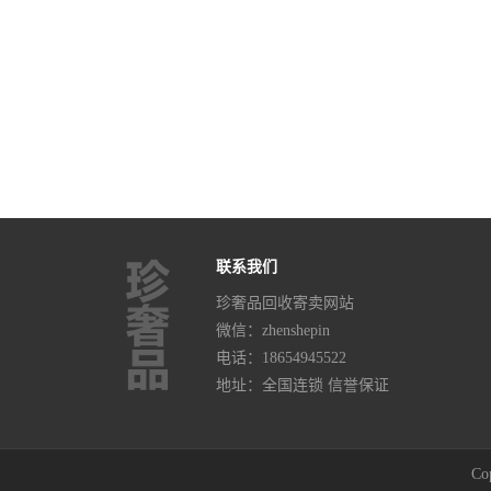
联系我们
珍奢品回收寄卖网站
微信：zhenshepin
电话：
18654945522
地址：全国连锁 信誉保证
Co