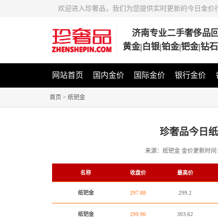
欢迎进入珍奢品，我们为您提供实时更新的今日金价
济南专业二手奢侈品
黄金|白银|铂金|钯金|钻
网站首页
国内金价
国际金价
银行金价
首页
>
纸钯金
珍奢品今日
来源：纸钯金
金价更新时间
名称
收盘价
最高价
纸钯金
297.88
299.2
纸钯金
299.96
303.62