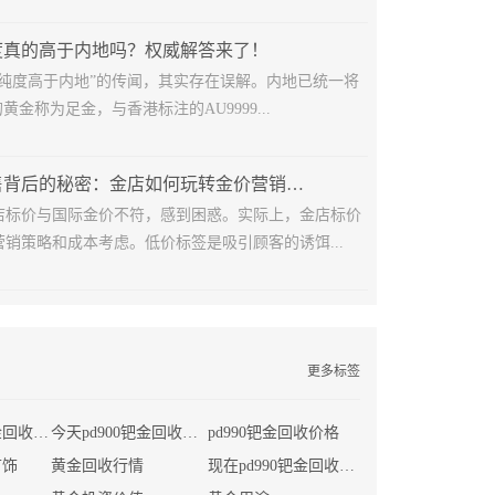
度真的高于内地吗？权威解答来了！
金纯度高于内地”的传闻，其实存在误解。内地已统一将
黄金称为足金，与香港标注的AU9999...
黄金低价销售背后的秘密：金店如何玩转金价营销策略？
店标价与国际金价不符，感到困惑。实际上，金店标价
销策略和成本考虑。低价标签是吸引顾客的诱饵...
更多标签
现在首饰店黄金回收价格
今天pd900钯金回收多少钱一克
pd990钯金回收价格
首饰
黄金回收行情
现在pd990钯金回收价格