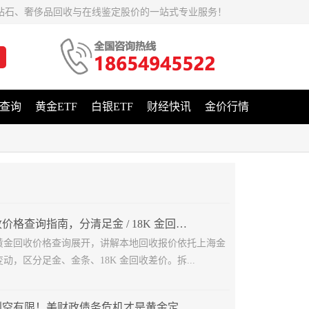
钻石、奢侈品回收与在线鉴定股价的一站式专业服务！
查询
黄金ETF
白银ETF
财经快讯
金价行情
济南黄金回收价格查询指南，分清足金 / 18K 金回收差价
黄金回收价格查询展开，讲解本地回收报价依托上海金
动，区分足金、金条、18K 金回收差价。拆...
鹰派美联储利空有限！美财政债务危机才是黄金定价核心