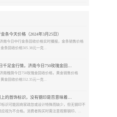
金条今天价格（2024年3月25日）
25日济南今日中行金条回收价格实时播报，金条销售价格
，金条回收价格505.38元一克...
2024年7月11日千足金行情，济南今日750玫瑰金回收多少钱
11日济南槐荫今日750玫瑰金回收价格，黄金销售价格
，黄金回收价格552.35元一克...
揭秘黄金手镯上的首饰标识，没有钢印是否意味着不是正品？
印标识可能因商家疏忽或设计特殊而缺少，但无钢印不
应视为不合格。消费者购买时需注意观察钢印、...