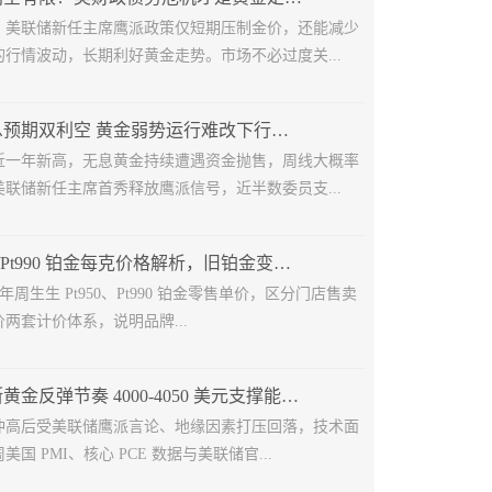
，美联储新任主席鹰派政策仅短期压制金价，还能减少
行情波动，长期利好黄金走势。市场不必过度关...
地缘叠加加息预期双利空 黄金弱势运行难改下行格局
近一年新高，无息黄金持续遭遇资金抛售，周线大概率
联储新任主席首秀释放鹰派信号，近半数委员支...
周生生 Pt950/Pt990 铂金每克价格解析，旧铂金变现避坑指南
6 年周生生 Pt950、Pt990 铂金零售单价，区分门店售卖
两套计价体系，说明品牌...
多重利空打断黄金反弹节奏 4000-4050 美元支撑能否守住？
冲高后受美联储鹰派言论、地缘因素打压回落，技术面
国 PMI、核心 PCE 数据与美联储官...