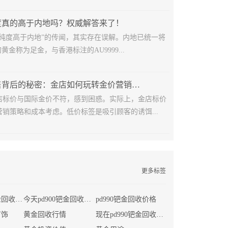
度真的高于内地吗？权威解答来了！
金纯度高于内地”的传闻，其实存在误解。内地已统一将
黄金称为足金，与香港标注的AU9999...
黄金低价销售背后的秘密：金店如何玩转金价营销策略？
店标价与国际金价不符，感到困惑。实际上，金店标价
销策略和成本考虑。低价标签是吸引顾客的诱饵...
更多标签
现在首饰店黄金回收价格
今天pd900钯金回收多少钱一克
pd990钯金回收价格
首饰
黄金回收行情
现在pd990钯金回收价格