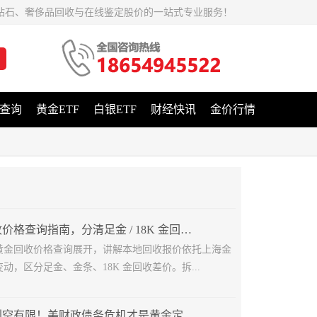
钻石、奢侈品回收与在线鉴定股价的一站式专业服务！
查询
黄金ETF
白银ETF
财经快讯
金价行情
济南黄金回收价格查询指南，分清足金 / 18K 金回收差价
黄金回收价格查询展开，讲解本地回收报价依托上海金
动，区分足金、金条、18K 金回收差价。拆...
鹰派美联储利空有限！美财政债务危机才是黄金定价核心