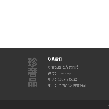
联系我们
珍奢品回收寄卖网站
微信：zhenshepin
电话：
18654945522
地址：全国连锁 信誉保证
Co