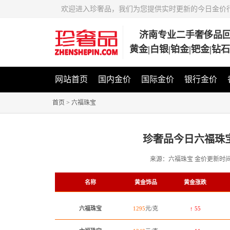
欢迎进入珍奢品，我们为您提供实时更新的今日金价
济南专业二手奢侈品
黄金|白银|铂金|钯金|钻
网站首页
国内金价
国际金价
银行金价
首页
>
六福珠宝
珍奢品今日六福珠
来源：六福珠宝
金价更新时
名称
黄金饰品
黄金涨跌
六福珠宝
1295
元/克
↑ 55