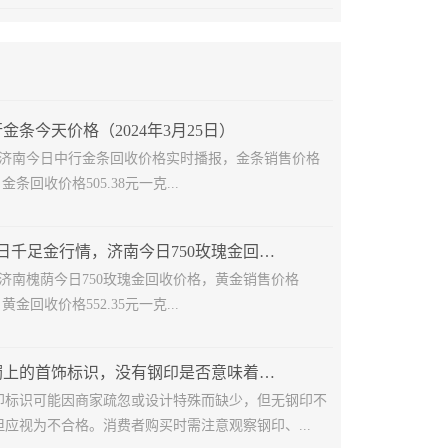
金条今天价格（2024年3月25日）
25日济南今日中行金条回收价格实时播报，金条销售价格
，金条回收价格505.38元一克...
2024年7月11日千足金行情，济南今日750玫瑰金回收多少钱
11日济南槐荫今日750玫瑰金回收价格，黄金销售价格
，黄金回收价格552.35元一克...
揭秘黄金手镯上的首饰标识，没有钢印是否意味着不是正品？
印标识可能因商家疏忽或设计特殊而缺少，但无钢印不
应视为不合格。消费者购买时需注意观察钢印、...