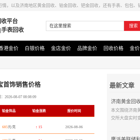
行情，以及济南地区黄金回收、铂金回收、钯金回收，还有手表、包包、
回收平台
搜索
石|手表回收
香港金价
白银价格
金店金价
品牌金价
回收价格
金价
宝首饰销售价格
最新文章
间：
2026-08-07 08:08:09
本文围绕济南
铂金饰品
铂金涨跌
报价时间
交所大盘实时变
685
元/克
↑ 15
2026-08-06