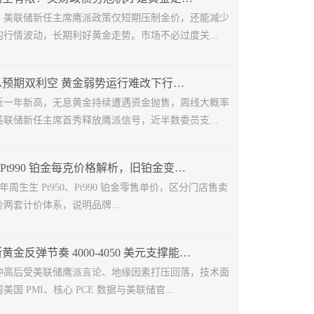
，美联储新任主席鹰派政策仅短期压制金价，还能减少
行情波动，长期利好黄金走势。市场不必过度关...
地缘叠加加息预期双利空 黄金弱势运行难改下行格局
近一年新高，无息黄金持续遭遇资金抛售，周线大概率
联储新任主席首秀释放鹰派信号，近半数委员支...
周生生 Pt950/Pt990 铂金每克价格解析，旧铂金变现避坑指南
6 年周生生 Pt950、Pt990 铂金零售单价，区分门店售卖
两套计价体系，说明品牌...
多重利空打断黄金反弹节奏 4000-4050 美元支撑能否守住？
冲高后受美联储鹰派言论、地缘因素打压回落，技术面
国 PMI、核心 PCE 数据与美联储官...