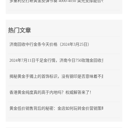
多重利空打断黄金反弹节奏 4000-4050 美元支撑能否守住？
热门文章
济南回收中行金条今天价格（2024年3月25日）
2024年7月11日千足金行情，济南今日750玫瑰金回收多少钱
揭秘黄金手镯上的首饰标识，没有钢印是否意味着不是正品？
香港黄金纯度真的高于内地吗？权威解答来了！
黄金低价销售背后的秘密：金店如何玩转金价营销策略？