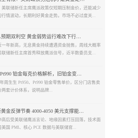
，美联储新任主席鹰派政策仅短期压制金价，还能减少
行情波动，长期利好黄金走势。市场不必过度关...
地缘叠加加息预期双利空 黄金弱势运行难改下行格局
近一年新高，无息黄金持续遭遇资金抛售，周线大概率
联储新任主席首秀释放鹰派信号，近半数委员支...
周生生 Pt950/Pt990 铂金每克价格解析，旧铂金变现避坑指南
6 年周生生 Pt950、Pt990 铂金零售单价，区分门店售卖
两套计价体系，说明品牌...
多重利空打断黄金反弹节奏 4000-4050 美元支撑能否守住？
冲高后受美联储鹰派言论、地缘因素打压回落，技术面
国 PMI、核心 PCE 数据与美联储官...