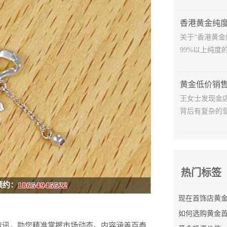
香港黄金纯
关于“香港黄
99%以上纯度的
王女士发现金
背后有复杂的营
热门标签
预约：
18654945522
如何选购黄金
资讯，助您精准掌握市场动态。内容涵盖百泰