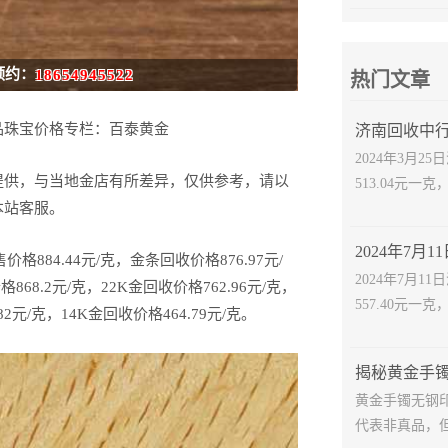
预约：
18654945522
热门文章
品珠宝价格专栏：百泰黄金
济南回收中行
2024年3月
提供，与当地金店有所差异，仅供参考，请以
513.04元一克
本站客服。
884.44元/克，金条回收价格876.97元/
2024年7月
868.2元/克，22K金回收价格762.96元/克，
557.40元一克
82元/克，14K金回收价格464.79元/克。
黄金手镯无钢
代表非真品，但