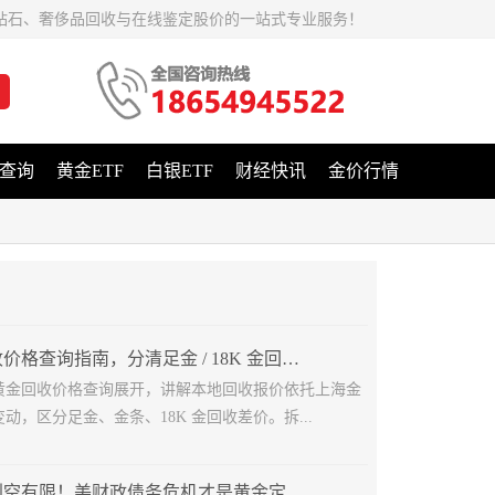
钻石、奢侈品回收与在线鉴定股价的一站式专业服务！
查询
黄金ETF
白银ETF
财经快讯
金价行情
济南黄金回收价格查询指南，分清足金 / 18K 金回收差价
黄金回收价格查询展开，讲解本地回收报价依托上海金
动，区分足金、金条、18K 金回收差价。拆...
鹰派美联储利空有限！美财政债务危机才是黄金定价核心