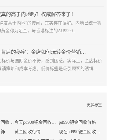
度真的高于内地吗？权威解答来了！
金纯度高于内地”的传闻，其实存在误解。内地已统一将
黄金称为足金，与香港标注的AU9999...
黄金低价销售背后的秘密：金店如何玩转金价营销策略？
店标价与国际金价不符，感到困惑。实际上，金店标价
销策略和成本考虑。低价标签是吸引顾客的诱饵...
更多标签
现在首饰店黄金回收价格
今天pd900钯金回收多少钱一克
pd990钯金回收价格
首饰
黄金回收行情
现在pd990钯金回收价格