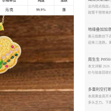
价格单位
纯度
涨跌
业内观点指出
元/克
99.9%
涨
政策干预带来的
美元指数创下
迎来三连跌。美
本文详解 202
价与铂金回收价
本周黄金高开
多头乏力。下周美