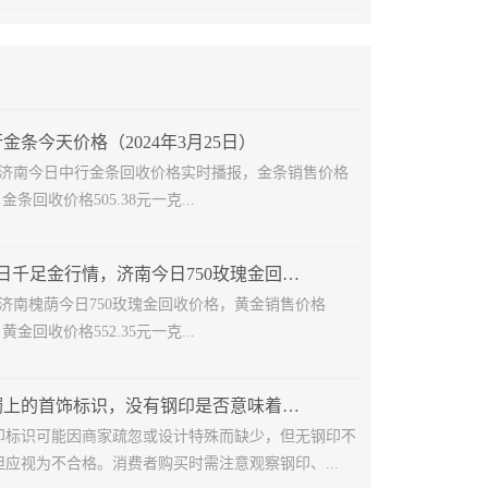
金条今天价格（2024年3月25日）
25日济南今日中行金条回收价格实时播报，金条销售价格
，金条回收价格505.38元一克...
2024年7月11日千足金行情，济南今日750玫瑰金回收多少钱
11日济南槐荫今日750玫瑰金回收价格，黄金销售价格
，黄金回收价格552.35元一克...
揭秘黄金手镯上的首饰标识，没有钢印是否意味着不是正品？
印标识可能因商家疏忽或设计特殊而缺少，但无钢印不
应视为不合格。消费者购买时需注意观察钢印、...