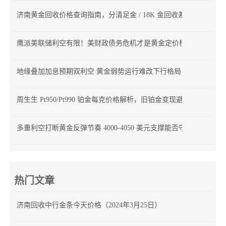
济南黄金回收价格查询指南，分清足金 / 18K 金回收差价
鹰派美联储利空有限！美财政债务危机才是黄金定价核心
地缘叠加加息预期双利空 黄金弱势运行难改下行格局
周生生 Pt950/Pt990 铂金每克价格解析，旧铂金变现避坑指南
多重利空打断黄金反弹节奏 4000-4050 美元支撑能否守住？
热门文章
济南回收中行金条今天价格（2024年3月25日）