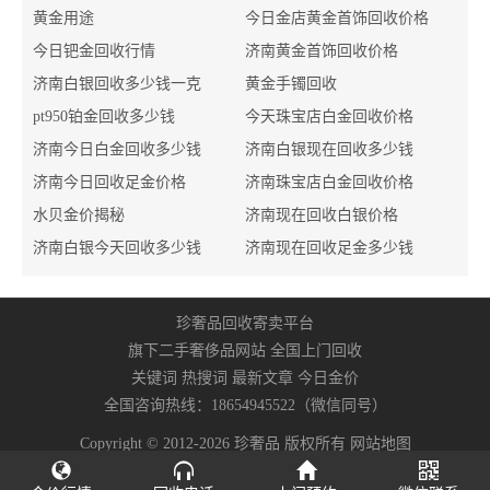
黄金用途
今日金店黄金首饰回收价格
今日钯金回收行情
济南黄金首饰回收价格
济南白银回收多少钱一克
黄金手镯回收
pt950铂金回收多少钱
今天珠宝店白金回收价格
济南今日白金回收多少钱
济南白银现在回收多少钱
济南今日回收足金价格
济南珠宝店白金回收价格
水贝金价揭秘
济南现在回收白银价格
济南白银今天回收多少钱
济南现在回收足金多少钱
珍奢品回收寄卖平台
旗下二手奢侈品网站 全国上门回收
关键词
热搜词
最新文章
今日金价
全国咨询热线：
18654945522
（微信同号）
Copyright © 2012-2026 珍奢品 版权所有
网站地图