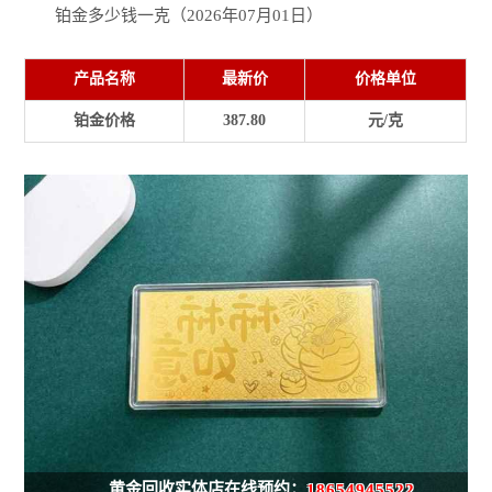
铂金多少钱一克（2026年07月01日）
产品名称
最新价
价格单位
铂金价格
387.80
元/克
黄金回收实体店在线预约：
18654945522