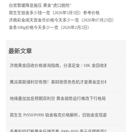
白宫暂缓降息施压 黄金“虎口脱险”
周生生铂金多少钱一克（2026年5月3日）参考价格
济南彩金闹天宫金币价格今天多少一克（2026年07月23日）
金条100g价格今天多少一克（2026年2月2日）
最新文章
济南黄金回收价格查询指南，分清足金 / 18K 金回收差价
鹰派美联储利空有限！美财政债务危机才是黄金定价核心
地缘叠加加息预期双利空 黄金弱势运行难改下行格局
周生生 Pt950/Pt990 铂金每克价格解析，旧铂金变现避坑指南
多重利空打断黄金反弹节奏 4000-4050 美元支撑能否守住？