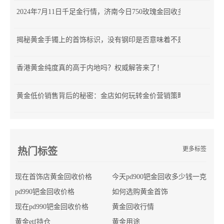
2024年7月11日千足金行情，济南今日750玫瑰金回收多少钱
揭秘黄金手镯上的首饰标识，没有钢印是否意味着不是正品？
香港黄金纯度真的高于内地吗？权威解答来了！
黄金低价销售背后的秘密：金店如何玩转金价营销策略？
更多标签
热门标签
现在首饰店黄金回收价格
今天pd900钯金回收多少钱一克
pd990钯金回收价格
如何选购黄金首饰
现在pd990钯金回收价格
黄金回收行情
黄金etf持仓
黄金用途