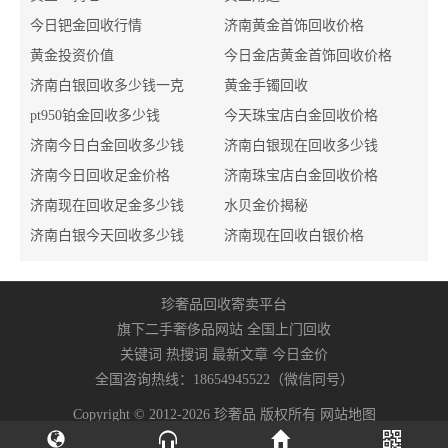
今日钯金回收行情
济南黄金首饰回收价格
黄金投资价值
今日金店黄金首饰回收价格
济南白银回收多少钱一克
黄金手镯回收
pt950铂金回收多少钱
今天珠宝店白金回收价格
济南今日白金回收多少钱
济南白银现在回收多少钱
济南今日回收足金价格
济南珠宝店白金回收价格
济南现在回收足金多少钱
水贝金价揭秘
济南白银今天回收多少钱
济南现在回收白银价格
珍奢品回收寄卖平台
旗下二手奢侈品网站 全国上门回收
关键词
热搜词
最新文章
今日金价
全国咨询热线：
18654945522
（微信同号）
Copyright © 2012-2026 珍奢品 版权所有
网站地图