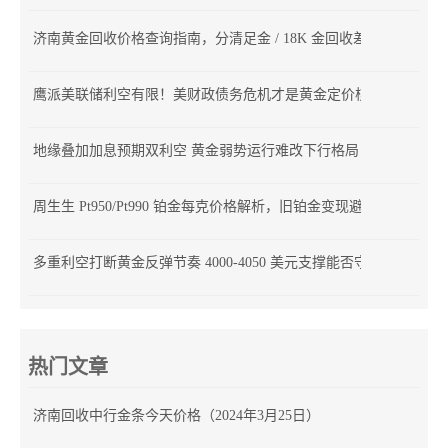
济南黄金回收价格查询指南，分清足金 / 18K 金回收差价
鹰派美联储利空有限！美财政债务危机才是黄金定价核心
地缘叠加加息预期双利空 黄金弱势运行难改下行格局
周生生 Pt950/Pt990 铂金每克价格解析，旧铂金变现避坑指南
多重利空打断黄金反弹节奏 4000-4050 美元支撑能否守住？
热门文章
济南回收中行金条今天价格（2024年3月25日）