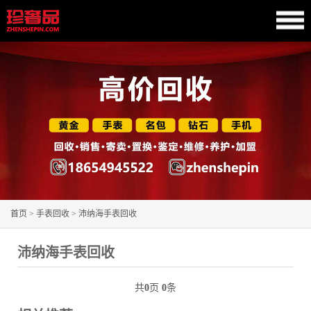
首页
>
手表回收
>
沛纳海手表回收
沛纳海手表回收
共
0
页
0
条