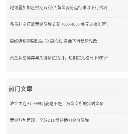
地缘叠加加息预期双利空 黄金弱势运行难改下行格局
多重利空打断黄金反弹节奏 4000-4050 美元支撑能否守住？
周线连续两周跌破 50 周均线 黄金下行趋势难改
黄金多空博弈与关键价位指引，短期震荡格局下的行情前瞻
热门文章
沪金主连AU9999到底是不是上海金交所的实时金价
黄金涨势再现，全球ETF增持助力金价反弹