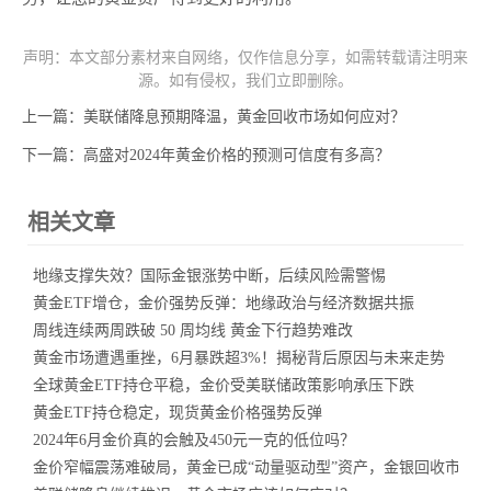
声明：本文部分素材来自网络，仅作信息分享，如需转载请注明来
源。如有侵权，我们立即删除。
上一篇：
美联储降息预期降温，黄金回收市场如何应对？
下一篇：
高盛对2024年黄金价格的预测可信度有多高？
相关文章
地缘支撑失效？国际金银涨势中断，后续风险需警惕
黄金ETF增仓，金价强势反弹：地缘政治与经济数据共振
周线连续两周跌破 50 周均线 黄金下行趋势难改
黄金市场遭遇重挫，6月暴跌超3%！揭秘背后原因与未来走势
全球黄金ETF持仓平稳，金价受美联储政策影响承压下跌
黄金ETF持仓稳定，现货黄金价格强势反弹
2024年6月金价真的会触及450元一克的低位吗？
金价窄幅震荡难破局，黄金已成“动量驱动型”资产，金银回收市场