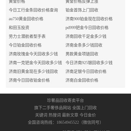
黄金价格
黄金价格反弹上涨
今日工行金条回收价格查询
铂金首饰上门回收
au750黄金回收价格
济南900铂金现在回收价格
和田玉投资
pd999钯金今日回收价格
劳力士潜航者型手表
济南回收千足金多少钱
今日铂金回收价格
济南金条多少钱回收
济南玫瑰金今天回收多少钱
男款黄金项链回收
济南一克钯金今天回收多少钱
今日济南925银回收多少钱
济南旧黄金现在多少钱回收
济南足银今日回收价格
济南今日回收铂金价格
济南白金回收价格
珍奢品回收寄卖平台
旗下二手奢侈品网站 全国上门回收
关键词
热搜词
最新文章
今日金价
全国咨询热线：
18654945522
（微信同号）