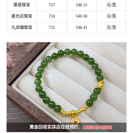
莱音珠宝
727
546.15
元/克
星光达珠宝
724
546.58
元/克
九龙福珠宝
721
546.41
元/克
黄金回收实体店在线预约：
18654945522