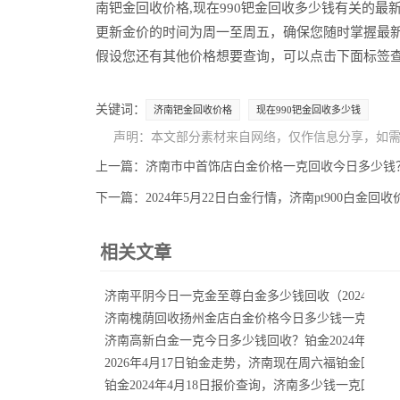
南钯金回收价格,现在990钯金回收多少钱有关的
更新金价的时间为周一至周五，确保您随时掌握最
假设您还有其他价格想要查询，可以点击下面标签
关键词：
济南钯金回收价格
现在990钯金回收多少钱
声明：本文部分素材来自网络，仅作信息分享，如
上一篇：
济南市中首饰店白金价格一克回收今日多少钱？20
下一篇：
2024年5月22日白金行情，济南pt900白金回收
相关文章
济南平阴今日一克金至尊白金多少钱回收（2024年3月
济南槐荫回收扬州金店白金价格今日多少钱一克？白金20
济南高新白金一克今日多少钱回收？铂金2024年6月1
2026年4月17日铂金走势，济南现在周六福铂金回收
铂金2024年4月18日报价查询，济南多少钱一克回收铂