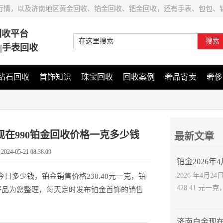
行情，以及济南地区黄金回收、铂金回收、钯金回收，还有手表、包包、
回收平台
搜索
石|手表回收
钻石回收
首饰知识
珠宝回收
回收案例
奢品寄卖
奢侈
南现在990铂金回收价格一克多少钱
最新文章
：
2024-05-21 08:38:09
2026 年4
格今日多少钱，铂金销售价格238.40元一克，铂
428.41 元一克
珍奢品为您整理，每天定时发布铂金首饰的销售