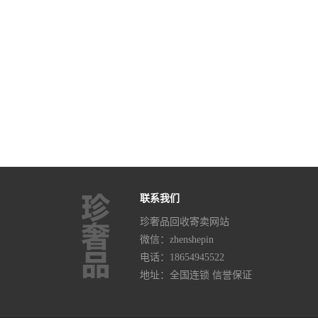
联系我们
珍奢品回收寄卖网站
微信：zhenshepin
电话：
18654945522
地址：全国连锁 信誉保证